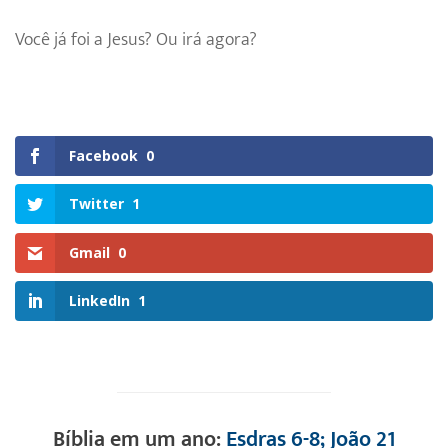
Você já foi a Jesus? Ou irá agora?
Facebook
0
Twitter
1
Gmail
0
LinkedIn
1
Bíblia em um ano:
Esdras 6-8; João 21