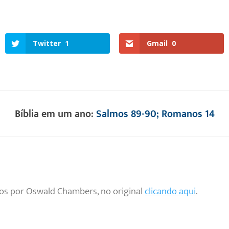
Twitter
1
Gmail
0
Bíblia em um ano:
Salmos 89-90; Romanos 14
tos por Oswald Chambers, no original
clicando aqui
.