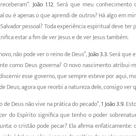
 receberam”.
João 1.12
. Será que meu conhecimento d
oal ou é apenas o que aprendi de outros? Há algo em m
alvador pessoal? Toda experiência espiritual deve te
nifica estar a fim de ver Jesus e de ver Jesus também.
novo, não pode ver o reino de Deus”,
João 3.3
. Será que e
ente como Deus governa? O novo nascimento atribui-
discernir esse governo, que sempre esteve por aqui, 
de Deus; agora que recebi a natureza dele, consigo ver q
o de Deus não vive na prática do pecado”,
1 João 3.9
. Est
cer do Espírito significa que tenho o poder sobrenatu
unta: o cristão pode pecar? Ela afirma enfaticamente: 