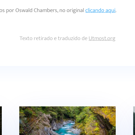
tos por Oswald Chambers, no original
clicando aqui
.
Texto retirado e traduzido de
Utmost.org