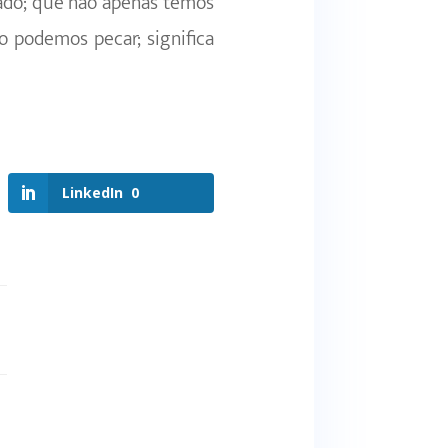
cado; que não apenas temos
o podemos pecar; significa
LinkedIn
0