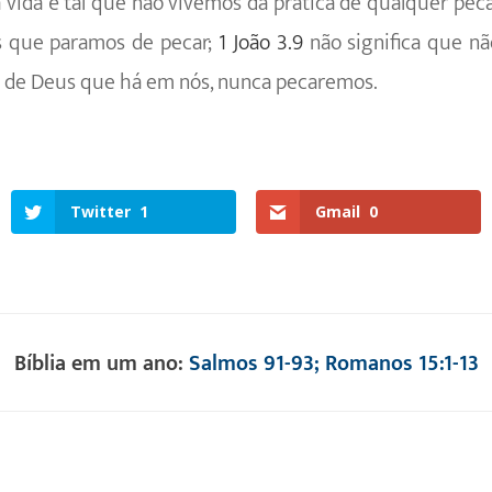
a vida é tal que não vivemos da prática de qualquer pe
s que paramos de pecar;
1 João 3.9
não significa que nã
a de Deus que há em nós, nunca pecaremos.
Twitter
1
Gmail
0
Bíblia em um ano:
Salmos 91-93; Romanos 15:1-13