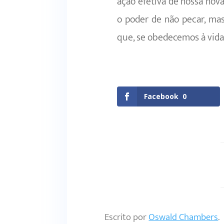
ação efetiva de nossa nov
o poder de não pecar, ma
que, se obedecemos à vid
Facebook
0
Escrito por
Oswald Chambers
.