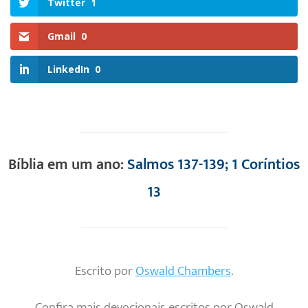
Twitter
1
Gmail
0
LinkedIn
0
Bíblia em um ano:
Salmos 137-139; 1 Coríntios
13
Escrito por
Oswald Chambers
.
Confira mais devocionais escritos por Oswald