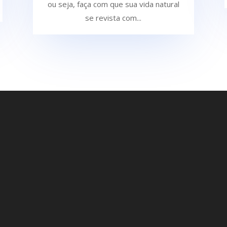
ou seja, faça com que sua vida natural
se revista com...