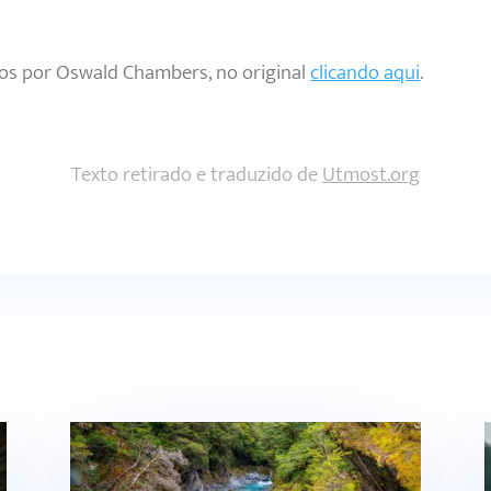
tos por Oswald Chambers, no original
clicando aqui
.
Texto retirado e traduzido de
Utmost.org