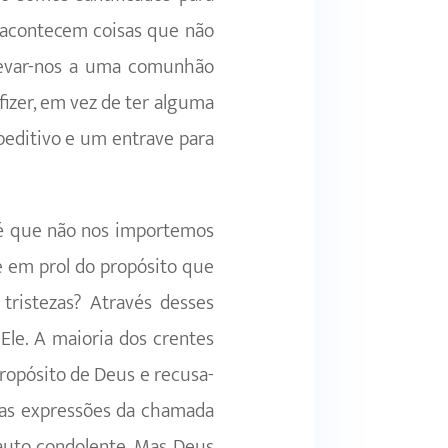
 acontecem coisas que não
levar-nos a uma comunhão
 fizer, em vez de ter alguma
peditivo e um entrave para
até que não nos importemos
e em prol do propósito que
tristezas? Através desses
le. A maioria dos crentes
propósito de Deus e recusa-
 as expressões da chamada
 auto condolente. Mas Deus