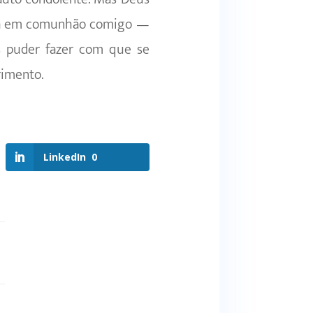
Entra em comunhão comigo —
s puder fazer com que se
rimento.
LinkedIn
0