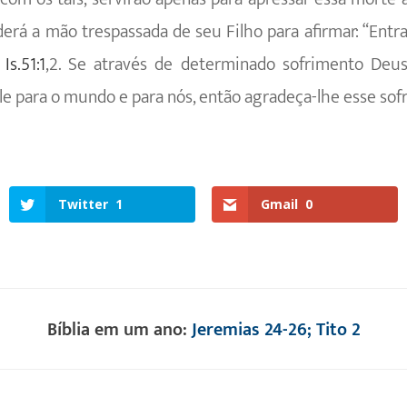
nderá a mão trespassada de seu Filho para afirmar: “
,
Is.51:1
,2. Se através de determinado sofrimento Deu
e para o mundo e para nós, então agradeça-lhe esse sof
Twitter
1
Gmail
0
Bíblia em um ano:
Jeremias 24-26; Tito 2