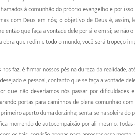
 chamados à comu­nhão do próprio evangelho e por isso
 mas com Deus em nós; o objetivo de Deus é, assim, 
e então que faça a vontade dele por si e em si; se não o
a obra que redime todo o mundo, você será tropeço im
 nos faz, é firmar nossos pés na dureza da realidade, 
desejado e pessoal, contanto que se faça a vontade del
Por que não deveríamos nós passar por dificuldades e 
carando portas para caminhos de plena comunhão com E
 primeiro aperto duma dorzinha; senta-se na soleira do 
 fica morrendo de autocompaixão por ali mesmo. Todas
a com os tais, servirão apenas para apressar essa morte