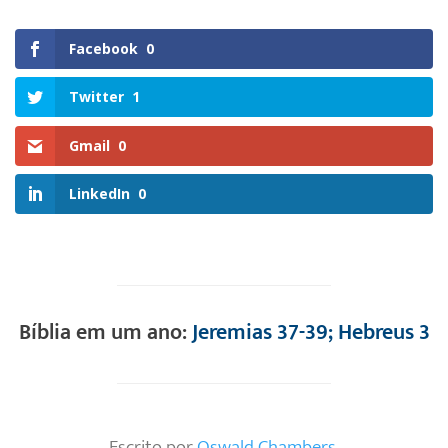
Facebook
0
Twitter
1
Gmail
0
LinkedIn
0
Bíblia em um ano:
Jeremias 37-39; Hebreus 3
Escrito por
Oswald Chambers
.