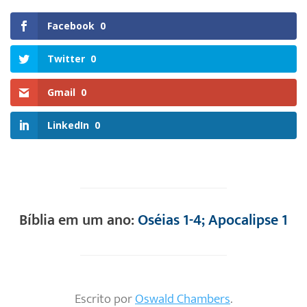
Facebook
0
Twitter
0
Gmail
0
LinkedIn
0
Bíblia em um ano:
Oséias 1-4; Apocalipse 1
Escrito por
Oswald Chambers
.