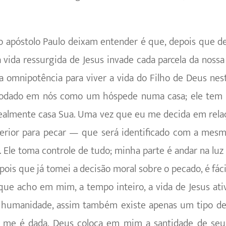
o apóstolo Paulo deixam entender é que, depois que d
 vida ressurgida de Jesus invade cada parcela da noss
ua omnipotência para viver a vida do Filho de Deus nest
odado em nós como um hóspede numa casa; ele tem q
ealmente casa Sua. Uma vez que eu me decida em rel
terior para pecar — que será identificado com a mesm
. Ele toma controle de tudo; minha parte é andar na lu
pois que já tomei a decisão moral sobre o pecado, é fác
ue acho em mim, a tempo inteiro, a vida de Jesus ati
 humanidade, assim também existe apenas um tipo de 
l me é dada. Deus coloca em mim a santidade de seu 