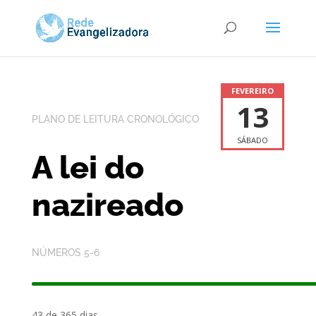
FEVEREIRO
13
PLANO DE LEITURA CRONOLÓGICO
SÁBADO
A lei do
nazireado
NÚMEROS 5-6
43 de 365 dias