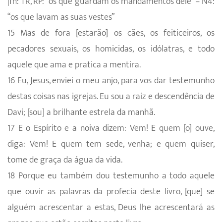
|fn: TR, RP: “os que guardam os mandamentos dele” – N4:
“os que lavam as suas vestes”
15 Mas de fora [estarão] os cães, os feiticeiros, os
pecadores sexuais, os homicidas, os idólatras, e todo
aquele que ama e pratica a mentira.
16 Eu, Jesus, enviei o meu anjo, para vos dar testemunho
destas coisas nas igrejas. Eu sou a raiz e descendência de
Davi; [sou] a brilhante estrela da manhã.
17 E o Espírito e a noiva dizem: Vem! E quem [o] ouve,
diga: Vem! E quem tem sede, venha; e quem quiser,
tome de graça da água da vida.
18 Porque eu também dou testemunho a todo aquele
que ouvir as palavras da profecia deste livro, [que] se
alguém acrescentar a estas, Deus lhe acrescentará as