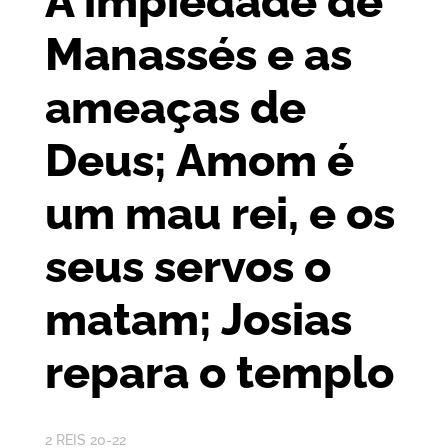
A impiedade de
Manassés e as
ameaças de
Deus; Amom é
um mau rei, e os
seus servos o
matam; Josias
repara o templo
2 REIS 20-22