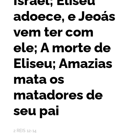
Israel; Eliseu
adoece, e Jeoás
vem ter com
ele; A morte de
Eliseu; Amazias
mata os
matadores de
seu pai
2 REIS 12-14