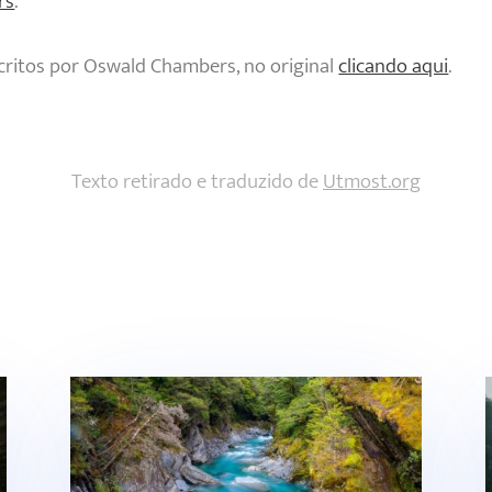
rs
.
critos por Oswald Chambers, no original
clicando aqui
.
Texto retirado e traduzido de
Utmost.org