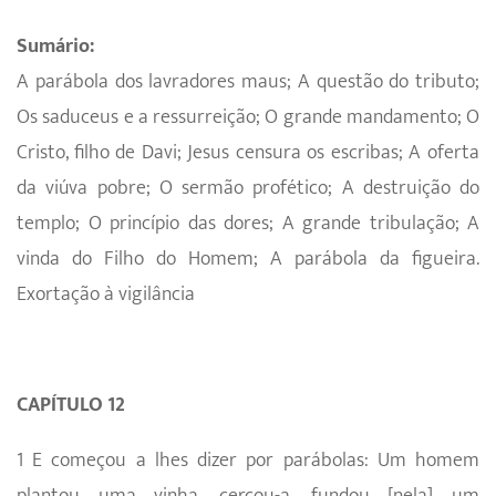
Sumário:
A parábola dos lavradores maus; A questão do tributo;
Os saduceus e a ressurreição; O grande mandamento; O
Cristo, filho de Davi; Jesus censura os escribas; A oferta
da viúva pobre; O sermão profético; A destruição do
templo; O princípio das dores; A grande tribulação; A
vinda do Filho do Homem; A parábola da figueira.
Exortação à vigilância
CAPÍTULO 12
1 E começou a lhes dizer por parábolas: Um homem
plantou uma vinha, cercou-a, fundou [nela] um