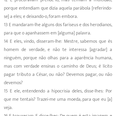
porque entendiam que dizia aquela parábola [referindo-
se] a eles; e deixando-o, foram embora.
13 E mandaram-lhe alguns dos fariseus e dos herodianos,
para que o apanhassem em [alguma] palavra.
14 E eles, vindo, disseram-lhe: Mestre, sabemos que és
homem de verdade, e não te interessa [agradar] a
ninguém, porque não olhas para a aparência humana,
mas com verdade ensinas o caminho de Deus; é lícito
pagar tributo a César, ou não? Devemos pagar, ou não
devemos?
15 E ele, entendendo a hipocrisia deles, disse-lhes: Por
que me tentais? Trazei-me uma moeda, para que eu [a]
veja.
16 E trouxeram. E disse-lhes: De quem é esta imagem, e