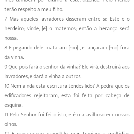
terão respeito a meu filho.
7 Mas aqueles lavradores disseram entre si: Este é o
herdeiro; vinde, [e] o matemos; então a herança será
nossa.
8 E pegando dele, mataram [-no] , e lançaram [-no] fora
da vinha.
9 Que pois fará o senhor da vinha? Ele virá, destruirá aos
lavradores, e dará a vinha a outros.
10 Nem ainda esta escritura tendes lido? A pedra que os
edificadores rejeitaram, esta foi feita por cabeça de
esquina.
11 Pelo Senhor foi feito isto, e é maravilhoso em nossos
olhos.
12 E procuravam prendê-lo, mas temiam a multidão;