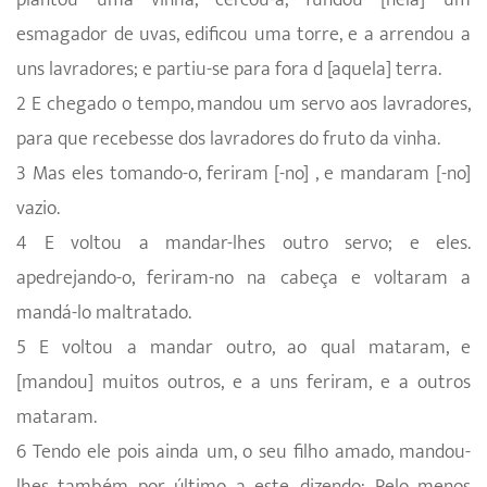
esmagador de uvas, edificou uma torre, e a arrendou a
uns lavradores; e partiu-se para fora d [aquela] terra.
2 E chegado o tempo, mandou um servo aos lavradores,
para que recebesse dos lavradores do fruto da vinha.
3 Mas eles tomando-o, feriram [-no] , e mandaram [-no]
vazio.
4 E voltou a mandar-lhes outro servo; e eles.
apedrejando-o, feriram-no na cabeça e voltaram a
mandá-lo maltratado.
5 E voltou a mandar outro, ao qual mataram, e
[mandou] muitos outros, e a uns feriram, e a outros
mataram.
6 Tendo ele pois ainda um, o seu filho amado, mandou-
lhes também por último a este, dizendo: Pelo menos