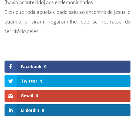
[havia acontecido] aos endemoninhados.
E eis que toda aquela cidade saiu ao encontro de Jesus; e
quando o viram, rogaram-lhe que se retirasse do
território deles.
Facebook
0
Twitter
1
Gmail
0
LinkedIn
0