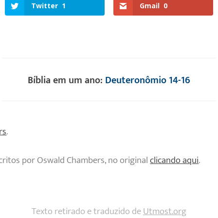
Twitter
1
Gmail
0
Bíblia em um ano:
Deuteronômio 14-16
rs
.
critos por Oswald Chambers, no original
clicando aqui
.
Texto retirado e traduzido de
Utmost.org