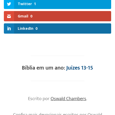
Twitter
1
Gmail
0
LinkedIn
0
Bíblia em um ano:
Juízes 13-15
Escrito por
Oswald Chambers
.
Confira mais devocionais escritos por Oswald