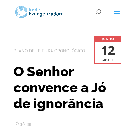
JUNHO
12
PLANO DE LEITURA CRONOLÓGICO
SÁBADO
O Senhor
convence a Jó
de ignorância
JÓ 38-39